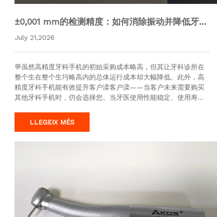
±0,001 mm的检测精度：如何消除振动并降低牙科
手机经销商售后率？
July 21,2026
💬虽然高精度牙科手机的初始采购成本略高，但其让牙科诊所在
整个生在整个生圬略高内的总体运行成本却大幅降低。此外，高
精度牙科手机能有效提升客户滦客户滦——当客户未来需要购买
其他牙科手机时，仍会选择您。当牙医使用性能稳定、使用寿命
长的牙科手机时，他们会产生深厚的品牌忠诚度，这种信任对于
确保企业的长期市场成…
LLEGEIX MÉS