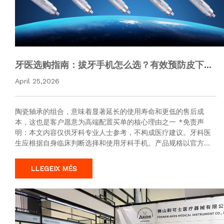
牙医选购指南：拔牙手机怎么选？有效预防皮下气
肿，牙科手术更安全！
April 25,2026
陶瓷轴承的组合，意味着显著延长的使用寿命和更低的售后成
本，这也是客户愿意为高端配置买单的核心理由之一 *免责声
明：本文内容仅供牙科专业人士参考，不构成医疗建议。牙科医
生应根据自身临床判断选择和使用牙科手机。产品规格以官方最
新公布为准准诊所口碑更佳。牙医选购要点五实测牙科手机喷水/
雾化效果；水道设计是…
LLEGEIX MÉS