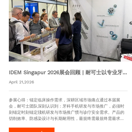
IDEM Singapur 2026展会回顾 | 耐可士以专业牙
科手机连接全球口腔临床需求
April 21,2026
参展心得：锚定临床操作需求，深耕区域市场痛点通过本届展
会，耐可士团队深刻认识到：牙科手机研发与市场推广，必须时
刻锚定时刻锚定牋机研发与市场推广惯与诊疗安全需求。产品的
切削效率、防感染设计与长期耐用性，最規终需最規终需最求牙
医来评判。因此，耐可士不仅在实验室追求转速、扭矩等技术参
数的精进，更重视在每一…