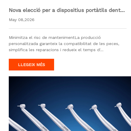
Nova elecció per a dispositius portàtils dental
s: com els serveis ODM compleixen les divers
May 08,2026
es necessitats de les clíniques
Minimitza el risc de mantenimentLa producció
personalitzada garanteix la compatibilitat de les peces,
simplifica les reparacions i redueix el temps d'…
LLEGEIX MÉS