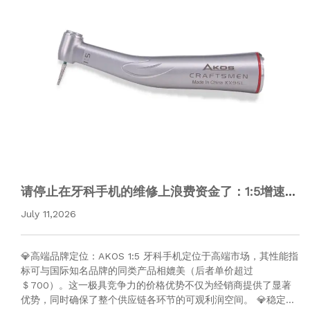
请停止在牙科手机的维修上浪费资金了：1:5增速弯
机——经销商采购指南
July 11,2026
💎高端品牌定位：AKOS 1:5 牙科手机定位于高端市场，其性能指
标可与国际知名品牌的同类产品相媲美（后者单价超过
＄700）。这一极具竞争力的价格优势不仅为经销商提供了显著
优势，同时确保了整个供应链各环节的可观利润空间。 💎稳定的