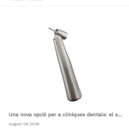
Una nova opció per a clíniques dentals: el sub
ministrament d'alt rendiment 1:4.2 contraangl
August 06,2026
e millora la precisió i l'eficiència