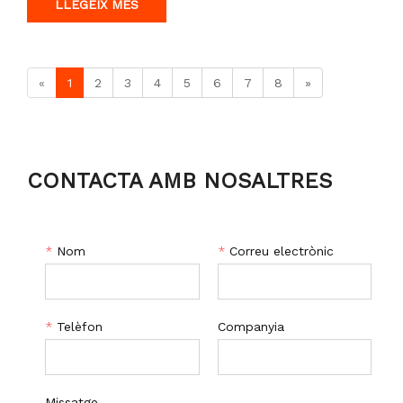
LLEGEIX MÉS
«
1
2
3
4
5
6
7
8
»
CONTACTA AMB NOSALTRES
*
Nom
*
Correu electrònic
*
Telèfon
Companyia
Missatge