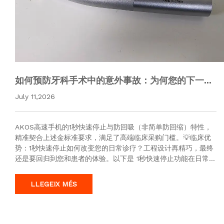
如何预防牙科手术中的意外事故：为何您的下一台
高速手机需要配备1秒応配备1秒応您的下一台高速
July 11,2026
手机需要配备1秒応远
AKOS高速手机的1秒快速停止与防回吸（非简单防回缩）特性，
精准契合上述金标准要求，满足了高端临床采购门槛。💡临床优
势：1秒快速停止如何改变您的日常诊疗？工程设计再精巧，最终
还是要回归到您和患者的体验。以下是 1秒快速停止功能在日常诊
疗中的切实价值：①特别适用于儿童与老年牙科儿童和老年患者
往往难以长…
LLEGEIX MÉS