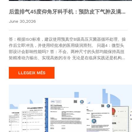
后盖排气45度仰角牙科手机：预防皮下气肿及满足
口腔医院采购要求
June 30,2026
答：根据ISO标准，建议使用预真空B级高压灭菌器循环处理、操
作后立即冲洗，并使用经批准的医用级润滑剂。 问题4：微型头
部设计会影响性能吗? 答：不会。两种尺寸的头部均能保持高扭
矩精准动力输出、实现高效的冷冷 无论是在临床实践还是机构采
购决策中，精准性均已不再是可选项——它已成为法规与安全方
面的强制要…
LLEGEIX MÉS