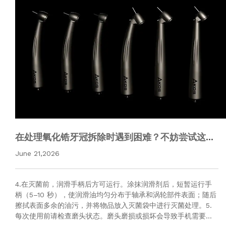
在处理氧化锆牙冠拆除时遇到困难？不妨尝试这款
高扭矩牙科高速手机——它将彻底改变您的操作体
June 21,2026
验。
4.在灭菌前，润滑手柄后方可运行。涂抹润滑剂后，短暂运行手
柄（5–10 秒），使润滑油均匀分布于轴承和涡轮部件表面；随后
擦拭表面多余的油污，并将物品放入灭菌袋中进行灭菌处理。5.
每次使用前请检查磨头状态。磨头磨损或损坏会导致手机需要更