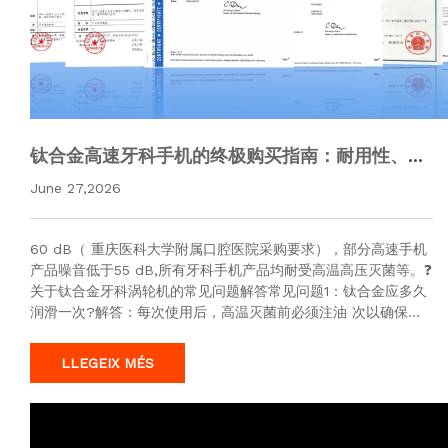
钛合金高速牙科手机的终极购买指南：耐用性、兼
容性及CE认证合规性
June 27,2026
60 dB（ 重庆医科大学附属口腔医院采购要求），部分高速手机
产品噪音低于55 dB,所有牙科手机产品均耐受高温高压灭菌等。❓
关于钛合金牙科涡轮机的常见问题解答常见问题1：钛合金应多久
润滑一次?解答：每次使用后，高温灭菌前必须注油 次以确保涡
轮机保持最佳性能。是否兼容KAVO/快接头?解答：是的，高…
LLEGEIX MÉS