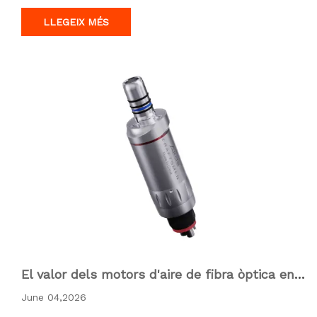
大力度运转，从而产生过多热量和振动。进行氧化锆去除作业
时，请选用专…
LLEGEIX MÉS
El valor dels motors d'aire de fibra òptica en c
irurgia dental mínimament invasiva: aplicacion
June 04,2026
s i pràctiques del motor d'aire de fibra òptica